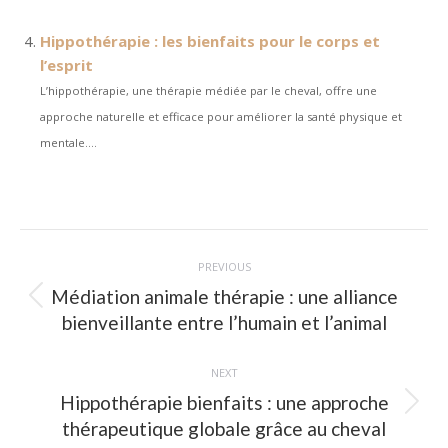
Hippothérapie : les bienfaits pour le corps et
l’esprit
L’hippothérapie, une thérapie médiée par le cheval, offre une
approche naturelle et efficace pour améliorer la santé physique et
mentale....
Post
navigation
PREVIOUS
Médiation animale thérapie : une alliance
Previous
bienveillante entre l’humain et l’animal
post:
NEXT
Hippothérapie bienfaits : une approche
Next
thérapeutique globale grâce au cheval
post: