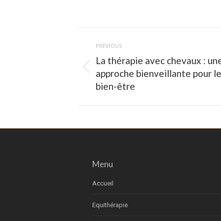
Post
navigation
PREVIOUS
La thérapie avec chevaux : un
Previous
approche bienveillante pour l
post:
bien-être
Menu
Accueil
Equithérapie