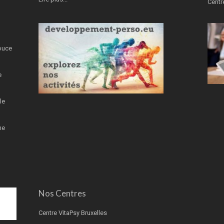
Centr
ouce
e
le
ne
Nos Centres
Centre VitaPsy Bruxelles